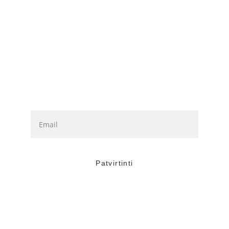
Kontaktai:
Tel. 370 6437 2772
Kontaktai del kursų:
Tel. +370 6437 2772
Naujienlaiškio prenumerata
Patvirtinti
Privatumo politika
© GROŽIO STUDIJA OK 2026