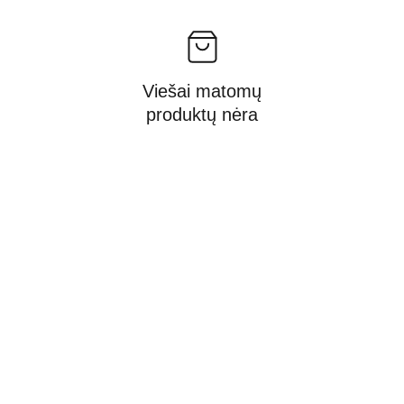
Viešai matomų
produktų nėra
Adresas:
"Grožio studija OK" Žukauso g.17,Vilnius 