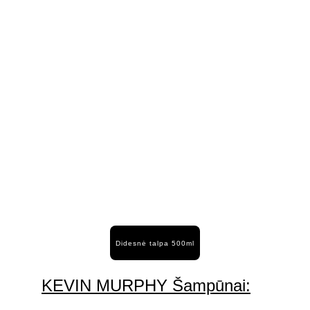
Didesnė talpa 500ml
KEVIN MURPHY Šampūnai: