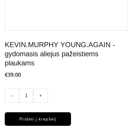
KEVIN.MURPHY YOUNG.AGAIN -
gydomasis aliejus pažeistiems
plaukams
€39.00
-
+
Pridėti į krepšelį