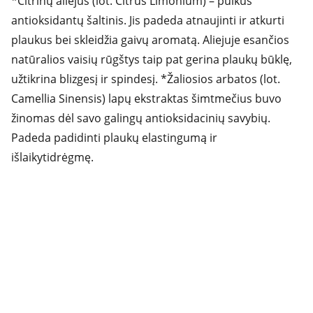
*Citrinų aliejus (lot. Citrus Limonium) – puikus
antioksidantų šaltinis. Jis padeda atnaujinti ir atkurti
plaukus bei skleidžia gaivų aromatą. Aliejuje esančios
natūralios vaisių rūgštys taip pat gerina plaukų būklę,
užtikrina blizgesį ir spindesį. *Žaliosios arbatos (lot.
Camellia Sinensis) lapų ekstraktas šimtmečius buvo
žinomas dėl savo galingų antioksidacinių savybių.
Padeda padidinti plaukų elastingumą ir
išlaikytidrėgmę.
Adresas:
"Grožio studija OK" Žukauso g.17,Vilnius 
Kontaktai: