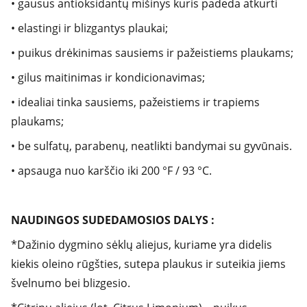
• gausus antioksidantų mišinys kuris padeda atkurti
• elastingi ir blizgantys plaukai;
• puikus drėkinimas sausiems ir pažeistiems plaukams;
• gilus maitinimas ir kondicionavimas;
• idealiai tinka sausiems, pažeistiems ir trapiems
plaukams;
• be sulfatų, parabenų, neatlikti bandymai su gyvūnais.
• apsauga nuo karščio iki 200 °F / 93 °C.
NAUDINGOS SUDEDAMOSIOS DALYS :
*Dažinio dygmino sėklų aliejus, kuriame yra didelis
kiekis oleino rūgšties, sutepa plaukus ir suteikia jiems
švelnumo bei blizgesio.