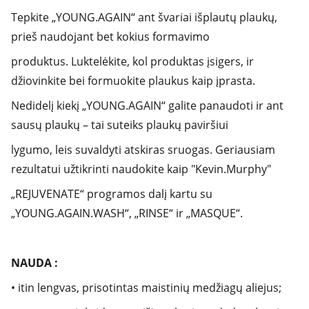
Tepkite „YOUNG.AGAIN“ ant švariai išplautų plaukų,
prieš naudojant bet kokius formavimo
produktus. Luktelėkite, kol produktas įsigers, ir
džiovinkite bei formuokite plaukus kaip įprasta.
Nedidelį kiekį „YOUNG.AGAIN“ galite panaudoti ir ant
sausų plaukų – tai suteiks plaukų paviršiui
lygumo, leis suvaldyti atskiras sruogas. Geriausiam
rezultatui užtikrinti naudokite kaip "Kevin.Murphy"
„REJUVENATE“ programos dalį kartu su
„YOUNG.AGAIN.WASH“, „RINSE“ ir „MASQUE“.
NAUDA :
• itin lengvas, prisotintas maistinių medžiagų aliejus;