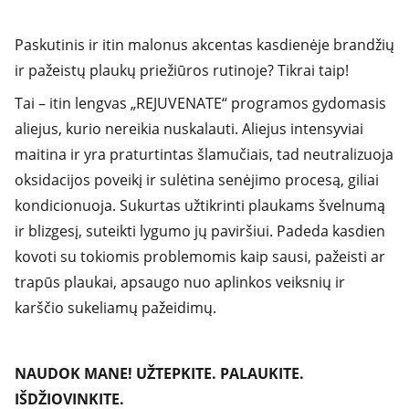
Paskutinis ir itin malonus akcentas kasdienėje brandžių
ir pažeistų plaukų priežiūros rutinoje? Tikrai taip!
Tai – itin lengvas „REJUVENATE“ programos gydomasis
aliejus, kurio nereikia nuskalauti. Aliejus intensyviai
maitina ir yra praturtintas šlamučiais, tad neutralizuoja
oksidacijos poveikį ir sulėtina senėjimo procesą, giliai
kondicionuoja. Sukurtas užtikrinti plaukams švelnumą
ir blizgesį, suteikti lygumo jų paviršiui. Padeda kasdien
kovoti su tokiomis problemomis kaip sausi, pažeisti ar
trapūs plaukai, apsaugo nuo aplinkos veiksnių ir
karščio sukeliamų pažeidimų.
NAUDOK MANE! UŽTEPKITE. PALAUKITE.
IŠDŽIOVINKITE.