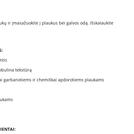
kų ir įmasažuokite į plaukus bei galvos odą. Išskalaukite
S:
ntis
tobulina tekstūrą
aliai garbanotiems ir chemiškai apdorotiems plaukams
aukams
IENTAI: