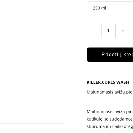
-
+
Pridėti į kre
KILLER.CURLS WASH
Maitinamasis avižų p
Maitinamasis avižų pie
kutikulę. Jo sudedamosi
stiprumą ir išlaiko drė