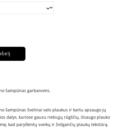
pšelį
ieno šampūnas garbanoms.
no šampūnas švelniai valo plaukus ir kartu apsaugo jų
os dalys, kuriose gausu riebiųjų rūgščių, išsaugo plauko
gmę, kad paryškintų sveikų ir žvilgančių plaukų tekstūrą.