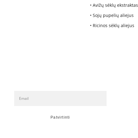
• Avižų sėklų ekstraktas
• Sojų pupelių aliejus
• Ricinos sėklų aliejus
Naujienlaiškio prenumerata
Patvirtinti