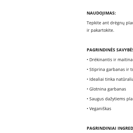
NAUDOJIMAS:
Tepkite ant drėgnų plau
ir pakartokite.
PAGRINDINĖS SAVYBĖ
• Drėkinantis ir maitina
• Stiprina garbanas ir 
• Idealiai tinka natūr
• Glotnina garbanas
• Saugus dažytiems pl
• Veganiškas
PAGRINDINIAI INGRED