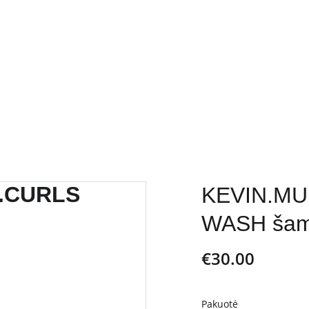
PASLAUGOS
KO
KEVIN.MU
WASH šam
€30.00
Pakuotė